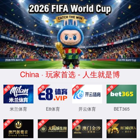
公海(dc5500·CHN认证)线路检
测-Official Platform
应用维
首页
护中！
公海555000官网
党群建设
党群建设
师资队伍
党群建设
首页
>
党群建设
人才培养
学术研究
学生工作